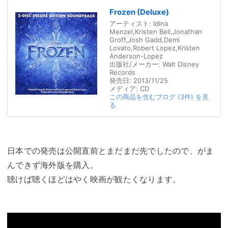
Frozen (Deluxe)
アーティスト:
Idina
Menzel,Kristen Bell,Jonathan
Groff,Josh Gadd,Demi
Lovato,Robert Lopez,Kristen
Anderson-Lopez
出版社/メーカー:
Walt Disney
Records
発売日:
2013/11/25
メディア:
CD
この商品を含むブログ (3件) を見
る
日本での発売は公開直前とまだまだ先でしたので、がま
んできず海外版を購入。
聴けば聴くほどはやく映画が観たくなります。